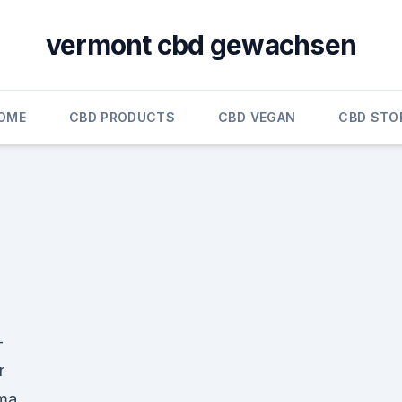
vermont cbd gewachsen
OME
CBD PRODUCTS
CBD VEGAN
CBD STO
-
r
ema