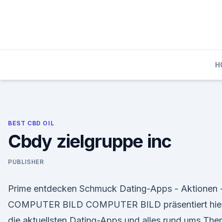
Skip
to
content
H
BEST CBD OIL
Cbdy zielgruppe inc
PUBLISHER
Prime entdecken Schmuck Dating-Apps - Aktionen 
COMPUTER BILD COMPUTER BILD präsentiert hie
die aktuellsten Dating-Apps und alles rund ums Th