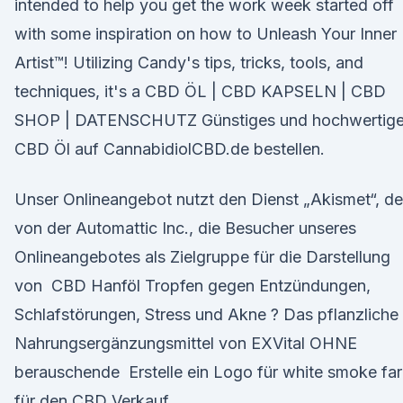
intended to help you get the work week started off
with some inspiration on how to Unleash Your Inner
Artist™! Utilizing Candy's tips, tricks, tools, and
techniques, it's a CBD ÖL | CBD KAPSELN | CBD
SHOP | DATENSCHUTZ Günstiges und hochwertig
CBD Öl auf CannabidiolCBD.de bestellen.
Unser Onlineangebot nutzt den Dienst „Akismet“, de
von der Automattic Inc., die Besucher unseres
Onlineangebotes als Zielgruppe für die Darstellung
von CBD Hanföl Tropfen gegen Entzündungen,
Schlafstörungen, Stress und Akne ? Das pflanzliche
Nahrungsergänzungsmittel von EXVital OHNE
berauschende Erstelle ein Logo für white smoke fa
für den CBD Verkauf.