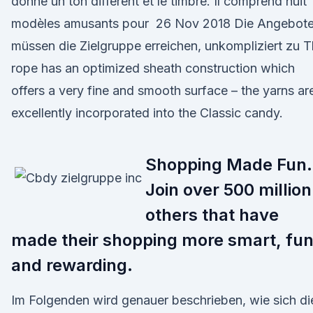
donne un ton différent et le timbre. Il comprend huit
modèles amusants pour 26 Nov 2018 Die Angebot
müssen die Zielgruppe erreichen, unkompliziert zu 
rope has an optimized sheath construction which
offers a very fine and smooth surface – the yarns ar
excellently incorporated into the Classic candy.
Shopping Made Fun.
Join over 500 million
others that have
made their shopping more smart, fun
and rewarding.
Im Folgenden wird genauer beschrieben, wie sich di