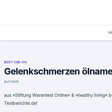
Skip
to
content
H
BEST CBD OIL
Gelenkschmerzen ölnam
AUTHOR
aus »Stiftung Warentest Online« & »healthy living« b
Testberichte.de!