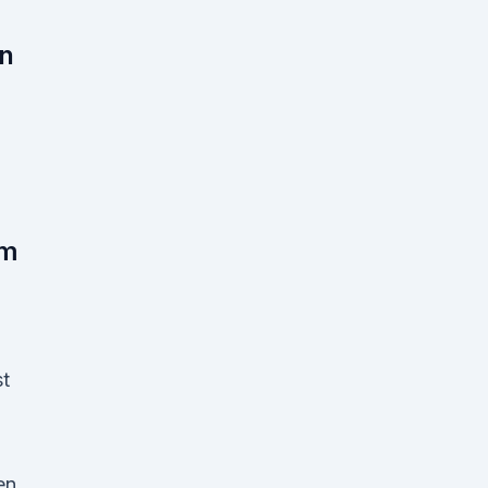
n
em
t
en