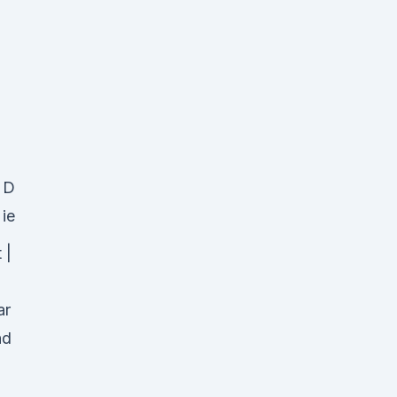
D
ie
 |
ar
nd
|