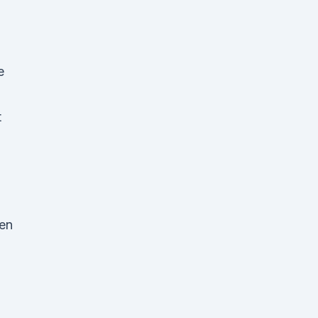
e
t
en