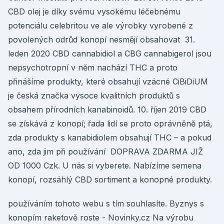
CBD olej je díky svému vysokému léčebnému
potenciálu celebritou ve ale výrobky vyrobené z
povolených odrůd konopí nesmějí obsahovat 31.
leden 2020 CBD cannabidiol a CBG cannabigerol jsou
nepsychotropní v něm nachází THC a proto
přinášíme produkty, které obsahují vzácné CiBiDiUM
je česká značka vysoce kvalitních produktů s
obsahem přírodních kanabinoidů. 10. říjen 2019 CBD
se získává z konopí; řada lidí se proto oprávněně ptá,
zda produkty s kanabidiolem obsahují THC – a pokud
ano, zda jim při používání DOPRAVA ZDARMA JIŽ
OD 1000 Czk. U nás si vyberete. Nabízíme semena
konopí, rozsáhlý CBD sortiment a konopné produkty.
používáním tohoto webu s tím souhlasíte. Byznys s
konopím raketově roste - Novinky.cz Na výrobu