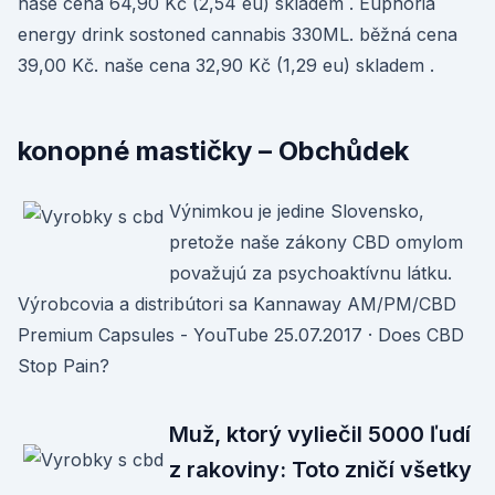
naše cena 64,90 Kč (2,54 eu) skladem . Euphoria
energy drink sostoned cannabis 330ML. běžná cena
39,00 Kč. naše cena 32,90 Kč (1,29 eu) skladem .
konopné mastičky – Obchůdek
Výnimkou je jedine Slovensko,
pretože naše zákony CBD omylom
považujú za psychoaktívnu látku.
Výrobcovia a distribútori sa Kannaway AM/PM/CBD
Premium Capsules - YouTube 25.07.2017 · Does CBD
Stop Pain?
Muž, ktorý vyliečil 5000 ľudí
z rakoviny: Toto zničí všetky