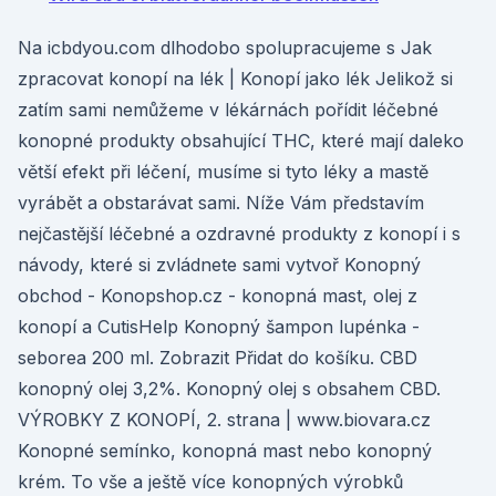
Na icbdyou.com dlhodobo spolupracujeme s Jak
zpracovat konopí na lék | Konopí jako lék Jelikož si
zatím sami nemůžeme v lékárnách pořídit léčebné
konopné produkty obsahující THC, které mají daleko
větší efekt při léčení, musíme si tyto léky a mastě
vyrábět a obstarávat sami. Níže Vám představím
nejčastější léčebné a ozdravné produkty z konopí i s
návody, které si zvládnete sami vytvoř Konopný
obchod - Konopshop.cz - konopná mast, olej z
konopí a CutisHelp Konopný šampon lupénka -
seborea 200 ml. Zobrazit Přidat do košíku. CBD
konopný olej 3,2%. Konopný olej s obsahem CBD.
VÝROBKY Z KONOPÍ, 2. strana | www.biovara.cz
Konopné semínko, konopná mast nebo konopný
krém. To vše a ještě více konopných výrobků