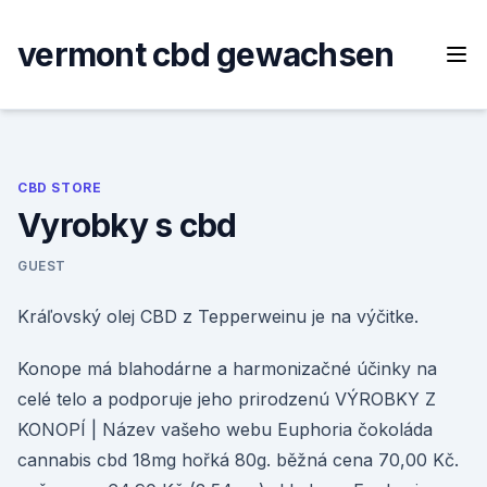
Skip
to
vermont cbd gewachsen
content
CBD STORE
Vyrobky s cbd
GUEST
Kráľovský olej CBD z Tepperweinu je na výčitke.
Konope má blahodárne a harmonizačné účinky na
celé telo a podporuje jeho prirodzenú VÝROBKY Z
KONOPÍ | Název vašeho webu Euphoria čokoláda
cannabis cbd 18mg hořká 80g. běžná cena 70,00 Kč.