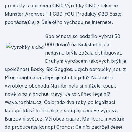
produkty s obsahem CBD. Výrobky CBD z lekárne
Münster Archives - I CBD YOU Produkty CBD často
pochádzajú aj z Ďalekého východu na internete.
Společnosti se podařilo vybrat 50
000 dolarů na Kickstarteru a
nedávno brýle začala distribuovat.
Druhým výrobcem takových brýlí je
společnost Bosky Ski Goggles. Jejich obroučky jsou z
Proč marihuana zlepšuje chuť k jídlu? Nechutné
výrobky z obchodu Na internetu si můžete koupit
nové víno s příchutí trávy! Je to vůbec legální?
Wave.rozhlas.cz: Colorado dva roky po legalizaci
konopí: klesá kriminalita a stoupají daňové výnosy;
Burzovní svět.cz: Výrobce cigaret Marlboro investuje
do producenta konopí Cronos; Celníci zadrželi deset