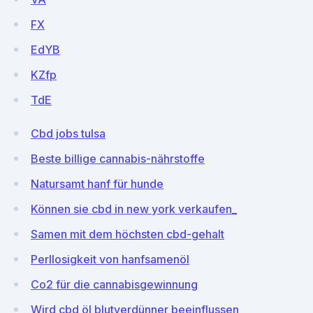
FX
EdYB
KZfp
TdE
Cbd jobs tulsa
Beste billige cannabis-nährstoffe
Natursamt hanf für hunde
Können sie cbd in new york verkaufen_
Samen mit dem höchsten cbd-gehalt
Perllosigkeit von hanfsamenöl
Co2 für die cannabisgewinnung
Wird cbd öl blutverdünner beeinflussen