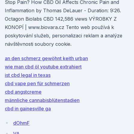
Stop Pain? How CBD Oil Affects Chronic Pain and
Inflammation by Thomas DeLauer - Duration: 9:26.
Octagon Biolabs CBD 142,586 views VÝROBKY Z
KONOPÍ | www.biovara.cz Tento web používá k
poskytování služeb, personalizaci reklam a analýze
návštěvnosti soubory cookie.
an den schmerz gewöhnt keith urban
wie man cbd öl youtube extrahiert
ist cbd legal in texas
cbd vape pen für schmerzen
cbd angstcreme
männliche cannabisblütenstadien
cbd in gainesville ga
dOhmF
VA