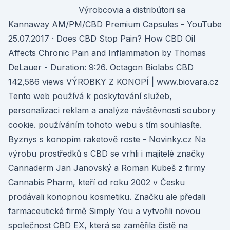
Výrobcovia a distribútori sa
Kannaway AM/PM/CBD Premium Capsules - YouTube
25.07.2017 · Does CBD Stop Pain? How CBD Oil
Affects Chronic Pain and Inflammation by Thomas
DeLauer - Duration: 9:26. Octagon Biolabs CBD
142,586 views VÝROBKY Z KONOPÍ | www.biovara.cz
Tento web používá k poskytování služeb,
personalizaci reklam a analýze návštěvnosti soubory
cookie. používáním tohoto webu s tím souhlasíte.
Byznys s konopím raketově roste - Novinky.cz Na
výrobu prostředků s CBD se vrhli i majitelé značky
Cannaderm Jan Janovský a Roman Kubeš z firmy
Cannabis Pharm, kteří od roku 2002 v Česku
prodávali konopnou kosmetiku. Značku ale předali
farmaceutické firmě Simply You a vytvořili novou
společnost CBD EX, která se zaměřila čistě na