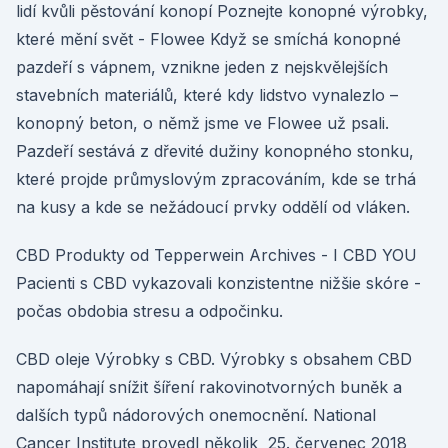
lidí kvůli pěstování konopí Poznejte konopné výrobky,
které mění svět - Flowee Když se smíchá konopné
pazdeří s vápnem, vznikne jeden z nejskvělejších
stavebních materiálů, které kdy lidstvo vynalezlo –
konopný beton, o němž jsme ve Flowee už psali.
Pazdeří sestává z dřevité dužiny konopného stonku,
které projde průmyslovým zpracováním, kde se trhá
na kusy a kde se nežádoucí prvky oddělí od vláken.
CBD Produkty od Tepperwein Archives - I CBD YOU
Pacienti s CBD vykazovali konzistentne nižšie skóre -
počas obdobia stresu a odpočinku.
CBD oleje Výrobky s CBD. Výrobky s obsahem CBD
napomáhají snížit šíření rakovinotvorných buněk a
dalších typů nádorových onemocnění. National
Cancer Institute provedl několik 25. červenec 2018