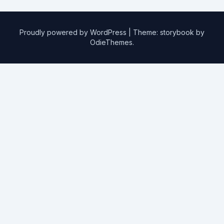
Proudly powered by WordPress
|
Theme: storybook by
OdieThemes
.