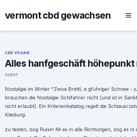
Skip
to
vermont cbd gewachsen
content
CBD VEGAN
Alles hanfgeschäft höhepunkt
GUEST
Nostalgie im Winter "Zwoa Brettl, a gführiger Schnee - 
brauchen die Nostalgie-Schifahrer nicht (und ist in San
nicht erlaubt). Ein Kriterienkatalog regelt die Schiausrüs
Kleidung.
zu testen, bog Ruixin Mi es in alle Richtungen, zog es in 