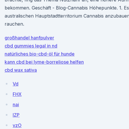
bekommen. Geschäft - Blog-Cannabis Höhepunkte. 1. Es is
australischen Hauptstadtterritorium Cannabis anzubaue
rauchen.
großhandel hanfpulver
cbd gummies legal in nd
natürliches bio-cbd-öl für hunde
kann cbd bei lyme-borreliose helfen
cbd wax sativa
Vd
FHX
nai
lZP
vzO