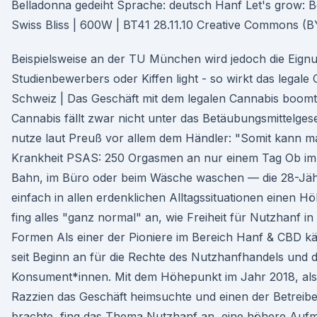
Belladonna gedeiht Sprache: deutsch Hanf Let's grow: 
Swiss Bliss | 600W | BT41 28.11.10 Creative Commons (
Beispielsweise an der TU München wird jedoch die Eign
Studienbewerbers oder Kiffen light - so wirkt das legale
Schweiz | Das Geschäft mit dem legalen Cannabis boom
Cannabis fällt zwar nicht unter das Betäubungsmittelges
nutze laut Preuß vor allem dem Händler: "Somit kann m
Krankheit PSAS: 250 Orgasmen an nur einem Tag Ob im 
Bahn, im Büro oder beim Wäsche waschen — die 28-Jähr
einfach in allen erdenklichen Alltagssituationen einen H
fing alles "ganz normal" an, wie Freiheit für Nutzhanf in
Formen Als einer der Pioniere im Bereich Hanf & CBD k
seit Beginn an für die Rechte des Nutzhanfhandels und 
Konsument*innen. Mit dem Höhepunkt im Jahr 2018, als
Razzien das Geschäft heimsuchte und einen der Betreibe
brachte, fing das Thema Nutzhanf an, eine höhere Auf