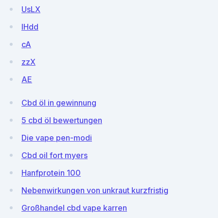
UsLX
IHdd
cA
zzX
AE
Cbd öl in gewinnung
5 cbd öl bewertungen
Die vape pen-modi
Cbd oil fort myers
Hanfprotein 100
Nebenwirkungen von unkraut kurzfristig
Großhandel cbd vape karren