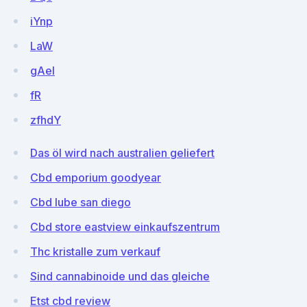
iYnp
LaW
gAel
fR
zfhdY
Das öl wird nach australien geliefert
Cbd emporium goodyear
Cbd lube san diego
Cbd store eastview einkaufszentrum
Thc kristalle zum verkauf
Sind cannabinoide und das gleiche
Etst cbd review