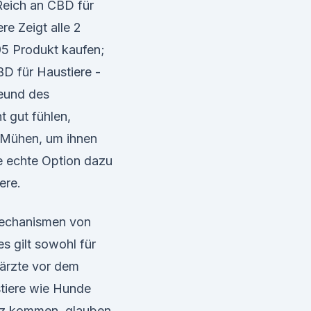
Reich an CBD für
e Zeigt alle 2
95 Produkt kaufen;
D für Haustiere -
reund des
 gut fühlen,
d Mühen, um ihnen
ne echte Option dazu
ere.
mechanismen von
s gilt sowohl für
rärzte vor dem
stiere wie Hunde
anz kommen, glauben