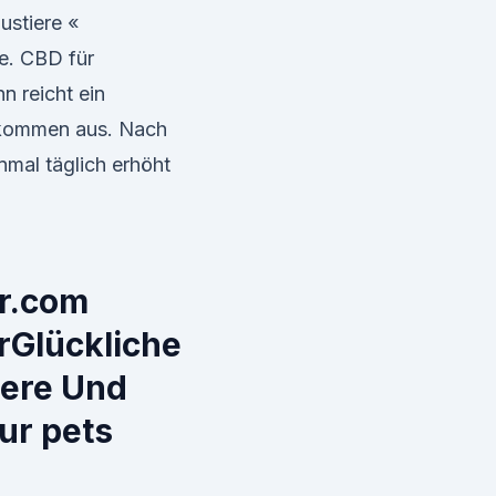
ustiere «
e. CBD für
n reicht ein
llkommen aus. Nach
mal täglich erhöht
lr.com
rGlückliche
iere Und
ur pets