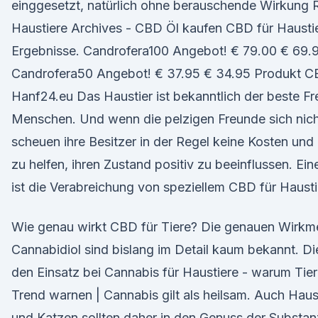
einggesetzt, natürlich ohne berauschende Wirkung 
Haustiere Archives - CBD Öl kaufen CBD für Haustier
Ergebnisse. Candrofera100 Angebot! € 79.00 € 69.
Candrofera50 Angebot! € 37.95 € 34.95 Produkt CB
Hanf24.eu Das Haustier ist bekanntlich der beste F
Menschen. Und wenn die pelzigen Freunde sich nicht
scheuen ihre Besitzer in der Regel keine Kosten un
zu helfen, ihren Zustand positiv zu beeinflussen. Ei
ist die Verabreichung von speziellem CBD für Hausti
Wie genau wirkt CBD für Tiere? Die genauen Wirk
Cannabidiol sind bislang im Detail kaum bekannt. Die
den Einsatz bei Cannabis für Haustiere - warum Tie
Trend warnen | Cannabis gilt als heilsam. Auch Hau
und Katzen sollten daher in den Genuss der Subst