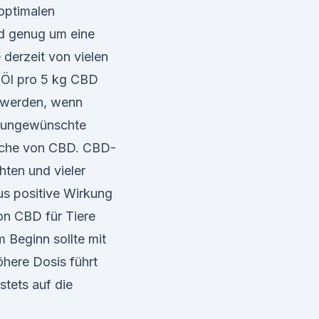
optimalen
nd genug um eine
 derzeit von vielen
 Öl pro 5 kg CBD
t werden, wenn
er ungewünschte
iche von CBD. CBD-
hten und vieler
aus positive Wirkung
on CBD für Tiere
m Beginn sollte mit
here Dosis führt
stets auf die