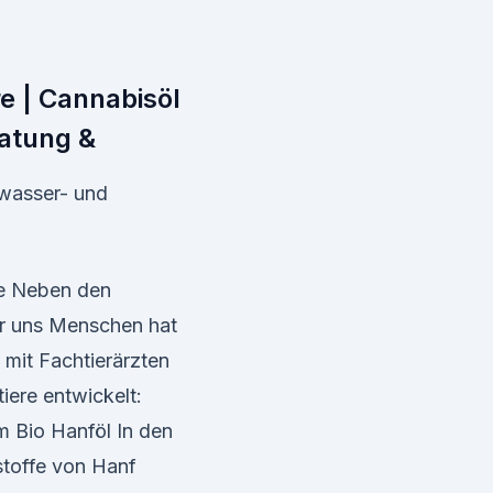
re | Cannabisöl
atung &
 wasser- und
re Neben den
ür uns Menschen hat
it Fachtierärzten
iere entwickelt:
m Bio Hanföl In den
stoffe von Hanf